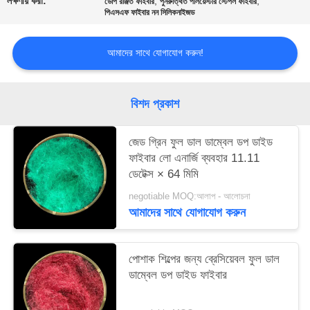
লক্ষণীয় করা:
,
,
ডোপ রঞ্জিত ফাইবার
পুনরুত্থিত পলিয়েস্টার স্টেপল ফাইবার
ম্যাপ
পিএসএফ ফাইবার নন সিলিকনাইজড
আমাদের সাথে যোগাযোগ করুন!
PRIVACY
POLICY
বিশদ প্রকাশ
জেড গ্রিন ফুল ডাল ডাম্বেল ডপ ডাইড
ফাইবার লো এনার্জি ব্যবহার 11.11
ডেটেক্স × 64 মিমি
negotiable MOQ:আলাপ - আলোচনা
আমাদের সাথে যোগাযোগ করুন
পোশাক শিল্পের জন্য ব্রেসিয়েবল ফুল ডাল
ডাম্বেল ডপ ডাইড ফাইবার