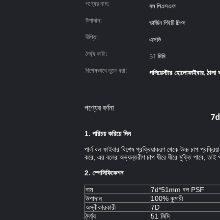
পণ্যের নাম:
বল পিএসএফ
উপাদান:
ভার্জিন পিইটি চিপস
দীপ্তি:
এসডি
দৈর্ঘ্য কাটা:
51 মিমি
বিশেষভাবে তুলে ধরা:
পলিয়েস্টার হোলোফাইবার
ঠালা
,
পণ্যের বর্ণনা
7d*
1. পরিচয় করিয়ে দিন
পার্ল বল ফাইবার বিশেষ প্রক্রিয়াকরণ থেকে উচ্চ চাপ প্রক্রিয
করে, এর বলের অভ্যন্তরীণ চাপ ধীরে ধীরে মুক্তি পাবে, তাই
2. স্পেসিফিকেশন
নাম
7d*51mm বল PSF
উপাদান
100% কুমারী
অস্বীকারকারী
7D
দৈর্ঘ্য
51 মিমি