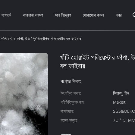
সম্পর্কে
কারখানা ভ্রমণ
মান নিয়ন্ত্রণ
যোগাযোগ করুন
খবর
ট পলিয়েস্টার ফাঁপা, উচ্চ স্থিতিস্থাপক পলিয়েস্টার বল ফাইবার
খাঁটি হোয়াইট পলিয়েস্টার ফাঁপা, 
বল ফাইবার
পণ্যের বিবরণ:
উৎপত্তি স্থল:
জিয়াংসু, চীন
পরিচিতিমুলক নাম:
Makeit
সাক্ষ্যদান:
SGS&OEKO
মডেল নম্বার:
7D * 51M