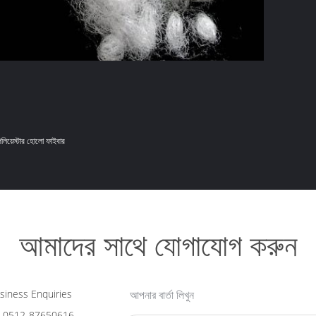
পলিয়েস্টার হোলো ফাইবার
আমাদের সাথে যোগাযোগ করুন
iness Enquiries
আপনার বার্তা লিখুন
-0512-87650616