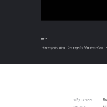
ট্যাগ:
ফাঁকা কনজুগেটেড ফাইবার
ঠালা কনজুগেটেড সিলিকনাইজড ফাইবার
ব্যক্তি যোগাযোগ:
Bus
ফোন নম্বর:
86