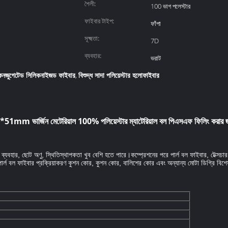
শৈলী:
100 ভাগ পলেস্টার
ফাইবার টাইপ:
ফাঁপা
সূক্ষ্মতা:
7D
ব্যবহার:
ভরাট
 কনজুগেটেড সিলিকনাইজড ফাইবার
বিশুদ্ধ সাদা পলিয়েস্টার হলোফাইবার
,
51mm ভার্জিন মেটেরিয়াল 100% পলিয়েস্টার ম্যাটেরিয়াল বল পিএসএফ ফিলিং করার 
়া ব্যবহার, ছোট অণু, স্থিতিস্থাপকতা খুব বেশি হতে পারে।কম্প্রেশনের পরে পার্ল বল ফাইবার, টেক্সচার
 পার্ল বল ফাইবার প্রক্রিয়াকরণ কুশন কোর, কুশন কোর, বালিশের কোর এবং অন্যান্য মোটা ডিগ্রি ব