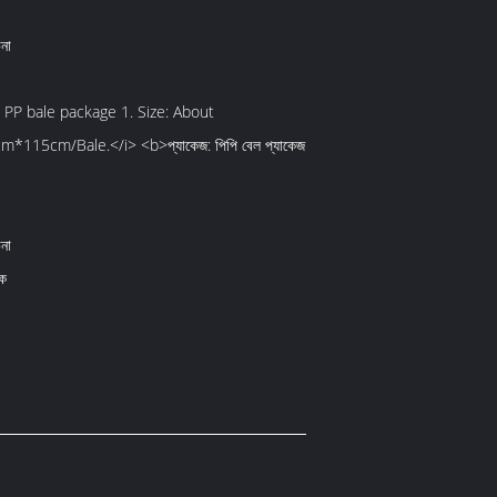
না
 PP bale package 1. Size: About
115cm/Bale.</i> <b>প্যাকেজ: পিপি বেল প্যাকেজ
না
ক