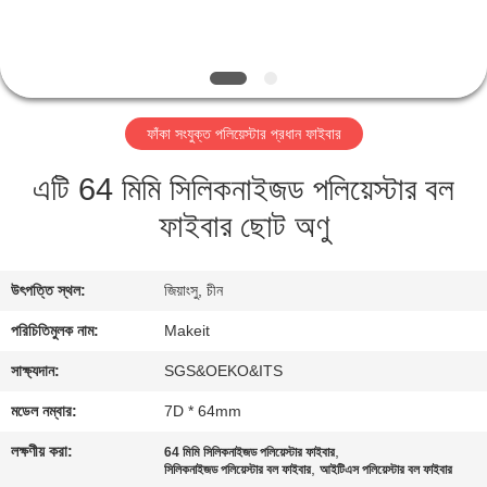
নিয়ন্ত্রণ
যোগাযোগ
করুন
ফাঁকা সংযুক্ত পলিয়েস্টার প্রধান ফাইবার
এটি 64 মিমি সিলিকনাইজড পলিয়েস্টার বল
খবর
ফাইবার ছোট অণু
কেস
উৎপত্তি স্থল:
জিয়াংসু, চীন
উদ্ধৃতির
পরিচিতিমুলক নাম:
Makeit
জন্য
সাক্ষ্যদান:
SGS&OEKO&ITS
আবেদন
মডেল নম্বার:
7D * 64mm
লক্ষণীয় করা:
,
64 মিমি সিলিকনাইজড পলিয়েস্টার ফাইবার
সাইট
,
সিলিকনাইজড পলিয়েস্টার বল ফাইবার
আইটিএস পলিয়েস্টার বল ফাইবার