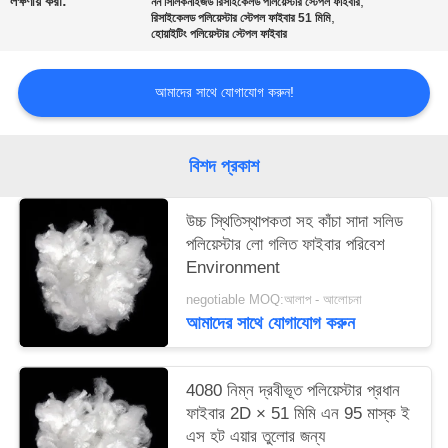
লক্ষণীয় করা:
,
নন সিলিকনাইজড রিসাইকেলড পলিয়েস্টার স্টেপল ফাইবার
ম্যাপ
,
রিসাইকেলড পলিয়েস্টার স্টেপল ফাইবার 51 মিমি
হোয়াইটিং পলিয়েস্টার স্টেপল ফাইবার
PRIVACY
আমাদের সাথে যোগাযোগ করুন!
POLICY
বিশদ প্রকাশ
উচ্চ স্থিতিস্থাপকতা সহ কাঁচা সাদা সলিড
পলিয়েস্টার লো গলিত ফাইবার পরিবেশ
Environment
negotiable MOQ:আলাপ - আলোচনা
আমাদের সাথে যোগাযোগ করুন
4080 নিম্ন দ্রবীভূত পলিয়েস্টার প্রধান
ফাইবার 2D × 51 মিমি এন 95 মাস্ক ই
এস হট এয়ার তুলোর জন্য