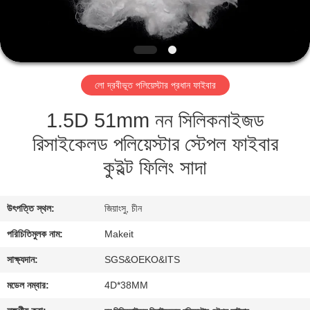
নিয়ন্ত্রণ
যোগাযোগ
করুন
লো দ্রবীভূত পলিয়েস্টার প্রধান ফাইবার
1.5D 51mm নন সিলিকনাইজড
খবর
রিসাইকেলড পলিয়েস্টার স্টেপল ফাইবার
কেস
কুইল্ট ফিলিং সাদা
উদ্ধৃতির
উৎপত্তি স্থল:
জিয়াংসু, চীন
জন্য
পরিচিতিমুলক নাম:
Makeit
আবেদন
সাক্ষ্যদান:
SGS&OEKO&ITS
মডেল নম্বার:
4D*38MM
সাইট