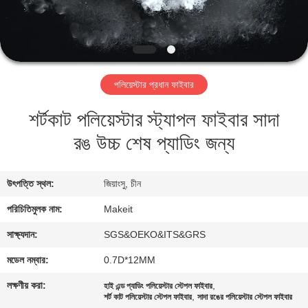
নিয়ন্ত্রণ
যোগাযোগ
করুন
পলিয়েস্টার প্রধান ফাইবার
শর্টকাট পলিয়েস্টার স্ট্যাপল ফাইবার সাদা
খবর
রঙ উচ্চ শেষ প্যাডিং জন্য
কেস
উৎপত্তি স্থল:
জিয়াংসু, চীন
উদ্ধৃতির
পরিচিতিমুলক নাম:
Makeit
জন্য
সাক্ষ্যদান:
SGS&OEKO&ITS&GRS
আবেদন
মডেল নম্বার:
0.7D*12MM
লক্ষণীয় করা:
,
হাই এন্ড প্যাডিং পলিয়েস্টার স্টেপল ফাইবার
সাইট
,
শর্ট কাট পলিয়েস্টার স্টেপল ফাইবার
সাদা রঙের পলিয়েস্টার স্টেপল ফাইবার