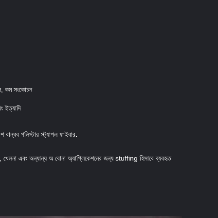
়াল, কম সংকোচন
ং ইত্যাদি
েশ বান্ধব পলিস্টার স্ট্যাপল ফাইবার
.
 খেলনা এবং অন্যান্য অ বোনা অ্যাপ্লিকেশনের জন্য stuffing হিসাবে ব্যবহৃত