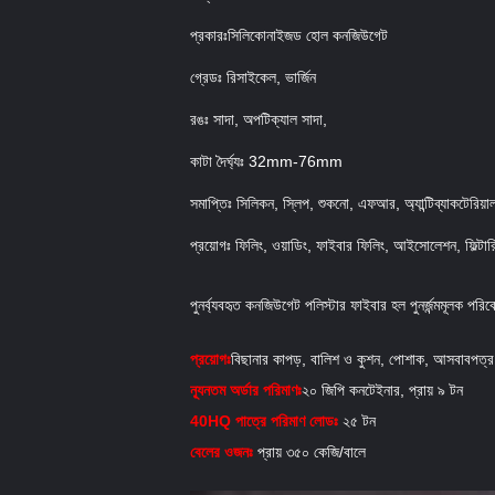
প্রকারঃ
সিলিকোনাইজড হোল কনজিউগেট
গ্রেডঃ রিসাইকেল, ভার্জিন
রঙঃ সাদা, অপটিক্যাল সাদা,
কাটা দৈর্ঘ্যঃ 32mm-76mm
সমাপ্তিঃ সিলিকন, স্লিপ, শুকনো, এফআর, অ্যান্টিব্যাকটেরিয
প্রয়োগঃ ফিলিং, ওয়াডিং, ফাইবার ফিলিং, আইসোলেশন, ফিল্টারি
পুনর্ব্যবহৃত কনজিউগেট পলিস্টার ফাইবার হল পুনর্জন্মমূলক পরিব
প্রয়োগঃ
বিছানার কাপড়, বালিশ ও কুশন, পোশাক, আসবাবপত্র,
ন্যূনতম অর্ডার পরিমাণঃ
২০ জিপি কনটেইনার, প্রায় ৯ টন
40HQ পাত্রে পরিমাণ লোডঃ
২৫ টন
বেলের ওজনঃ
প্রায় ৩৫০ কেজি/বালে