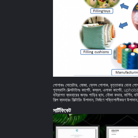
পোশাকঃ সোয়েটার, মোজা, ফ্লেস পোশাক, বৃত্তাকার বোনা পো
গৃহস্থালি টেক্সটাইলঃ কার্পেট, কম্বল, এলাকা কার্পেট, uphol
বহিরাগত ব্যবহারের জন্যঃ গাড়ির ছাদ, নৌকা কভার, মার্শিন, ব
শিল্প ব্যবহারঃ ফিল্টারিং উপাদান, নির্মাণে শক্তিশালীকরণ উপাদান, 
সার্টিফিকেট