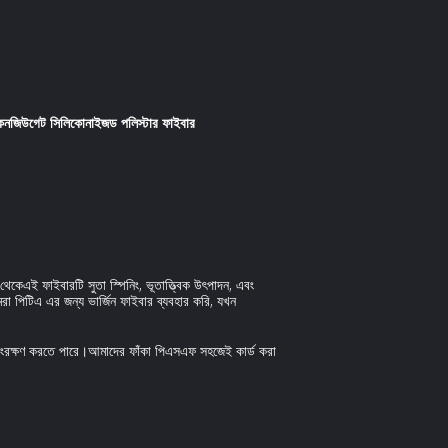
নজিউগেট সিলিকোনাইজড পলিস্টার ফাইবার
থেকেএই ফাইবারটি সুতা স্পিনিং, ভূতাত্ত্বিক উৎপাদন, এবং
া পিটিএ এর জন্য ভার্জিন ফাইবার ব্যবহার করি, যখন
সংরক্ষণ করতে পারে।
আমাদের ফাঁকা পিএসএফ সহজেই কার্ড করা