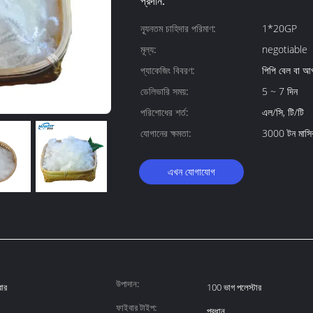
প্রদান:
ন্যূনতম চাহিদার পরিমাণ:
1*20GP
মূল্য:
negotiable
প্যাকেজিং বিবরণ:
পিপি বেল বা আপ
ডেলিভারি সময়:
5 ~ 7 দিন
পরিশোধের শর্ত:
এল/সি, টি/টি
যোগানের ক্ষমতা:
3000 টন মাসি
এখন যোগাযোগ
উপাদান:
বার
100 ভাগ পলেস্টার
ফাইবার টাইপ:
প্রধান