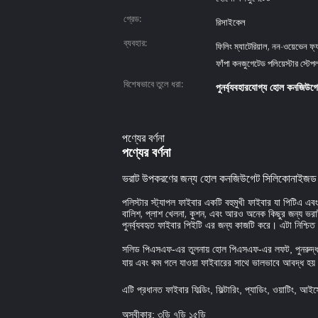
গ্রেড:
রিসাইকেল
ব্যবহার:
ফিলিং ম্যাটেরিয়াল, নন-ওয়েভেন ফ্যা
ফাঁপা কনজুগেটেড পলিয়েস্টার স্টেপ
বিশেষভাবে তুলে ধরা:
পুনর্ব্যবহারযোগ্য হোল কনজিউ
পণ্যের বর্ণনা
পণ্যের বর্ণনা
ভরাট উপকরণের জন্য হোল কনজিউগেট সিলিকোনাইজড প
পলিস্টার স্ট্যাপল ফাইবার একটি বহুমুখী ফাইবার যা পিটিএ এবং
বালিশ, প্লাশ খেলনা, কুশন, এবং আরও অনেক কিছুর জন্য ভরাট
পুনর্ব্যবহৃত ফাইবার পিইটি এর জন্য কাজটি করে। এটা নিশ্চি
সলিড পিএসএফ-এর তুলনায় হোল পিএসএফ-এর লফট, পুনরুদ্ধার এ
যায় এবং কম গলে যাওয়া ফাইবারের সাথে ভালভাবে আবদ্ধ হয়
এটি প্রধানত ফাইবার ফিল্ডিং, ফিল্টারিং, প্যাডিং, ওয়াটিং, আ
অস্বীকার: ৩ডি ৭ডি ১৫ডি