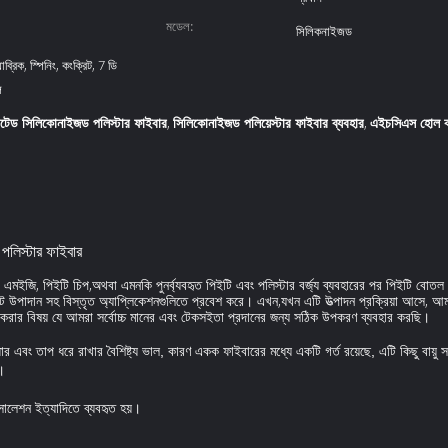
মডেল:
সিলিকনাইজড
ব্রিক, স্পিনিং, কংক্রিট, 7 ডি
ল
গেটেড সিলিকোনাইজড পলিস্টার ফাইবার
সিলিকোনাইজড পলিয়েস্টার ফাইবার ব্যবহার
এইচসিএস হোল ক
,
,
লিস্টার ফাইবার
 এমইজি, পিইটি চিপ,অথবা এমনকি পুনর্ব্যবহৃত পিইটি এবং পলিস্টার বর্জ্য ব্যবহারের পর পিইটি বোতল 
 উপাদান সহ বিস্তৃত অ্যাপ্লিকেশনগুলিতে প্রবেশ করে। এখন,যখন এটি উত্পাদন প্রক্রিয়া আসে, আমর
ত করার বিষয় যে আমরা সর্বোচ্চ মানের এবং টেকসইতা প্রদানের জন্য সঠিক উপকরণ ব্যবহার করছি।
বং তাপ ধরে রাখার বৈশিষ্ট্য ভাল, কারণ একক ফাইবারের মধ্যে একটি গর্ত রয়েছে, এটি কিছু বায়ু 
।
ইসোলেশন ইত্যাদিতে ব্যবহৃত হয়।