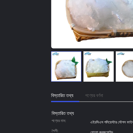
বিস্তারিত তথ্য
পণ্যের বর্ণনা
বিস্তারিত তথ্য
পণ্যের নাম:
এইচসিএস পলিয়েস্টার স্টেপল ফাই
শৈলী:
হোলো কনজুগেটেড