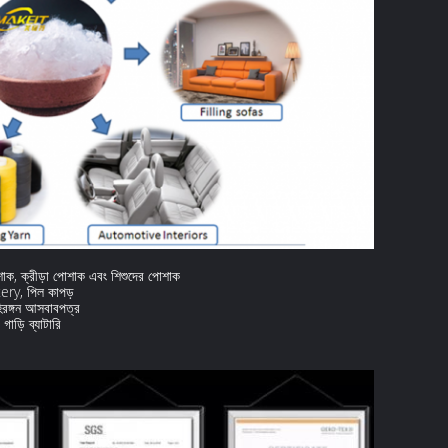
শাক, ক্রীড়া পোশাক এবং শিশুদের পোশাক
stery, পিল কাপড়
হিরঙ্গন আসবাবপত্র
গাড়ি ব্যাটারি