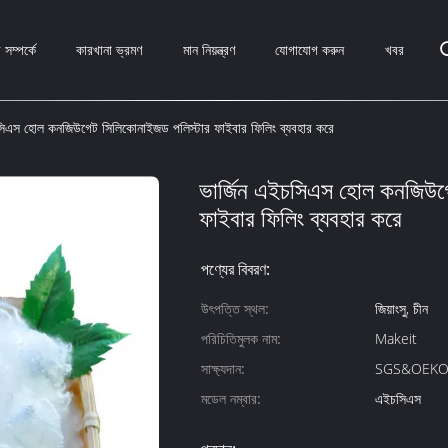
সম্পর্কে
কারখানা ভ্রমণ
মান নিয়ন্ত্রণ
যোগাযোগ করুন
খবর
চসিএস হোল কনজিউগেট সিলিকোনাইজড পলিস্টার ফাইবার ফিলিং ব্যবহার করে
ভার্জিন এইচসিএস হোল কনজিউগ
ফাইবার ফিলিং ব্যবহার করে
পণ্যের বিবরণ:
উৎপত্তি স্থল:
জিয়াংসু, চীন
পরিচিতিমুলক নাম:
Makeit
সাক্ষ্যদান:
SGS&OEKO
মডেল নম্বার:
এইচসিএস