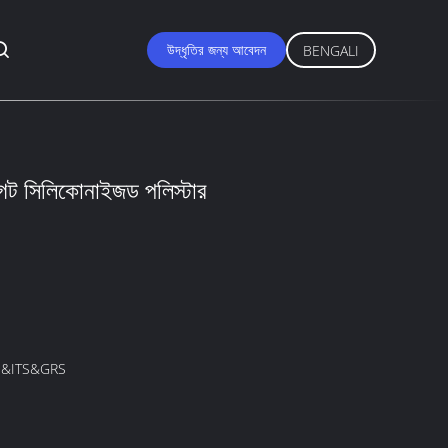
উদ্ধৃতির জন্য আবেদন
BENGALI
েট সিলিকোনাইজড পলিস্টার
&ITS&GRS