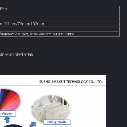
াইবার
mm/64mm/76mm/102mm
তিস্থাপকতা এবং দৃঢ়তা, হালকা ওজন তাপ ধরে রাখা, নরমতা
টি সবচেয়ে হালকা ফাইবার।