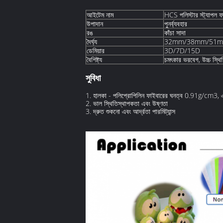
আইটেম নাম
HCS পলিস্টার স্ট্যাপল ফ
উপাদান
পুনর্ব্যবহার
রঙ
কাঁচা সাদা
দৈর্ঘ্য
32mm/38mm/51
ডেমিয়ার
3D/7D/15D
বৈশিষ্ট্য
চমৎকার ভরবেগ, উচ্চ স্থি
সুবিধা
1. হালকা - পলিপ্রোপিলিন ফাইবারের ঘনত্ব 0.91g/cm3, এ
2. ভাল স্থিতিস্থাপকতা এবং উষ্ণতা
3. দ্রুত শুকনো এবং আর্দ্রতা পারমিট্যান্স