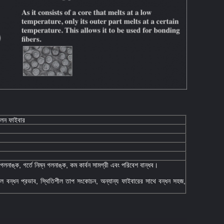
গলন ফাইবার
্ন গলনাঙ্ক, গর্তে নিম্ন গলনাঙ্ক, কম কার্বন সামগ্রী এবং পরিবেশ বান্ধব।
াল বন্ধন প্রভাব, স্থিতিশীল তাপ সংকোচন, অন্যান্য ফাইবারের সাথে বন্ধন সহজ,