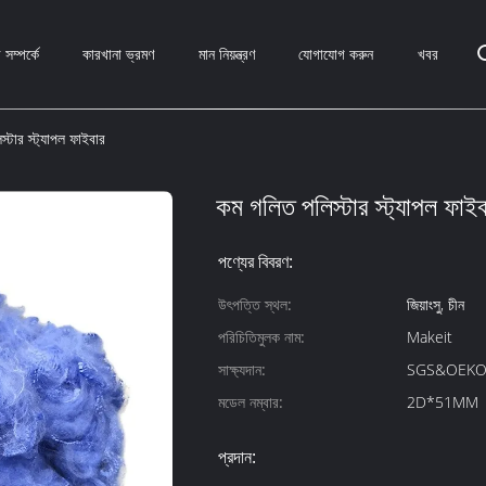
সম্পর্কে
কারখানা ভ্রমণ
মান নিয়ন্ত্রণ
যোগাযোগ করুন
খবর
্টার স্ট্যাপল ফাইবার
কম গলিত পলিস্টার স্ট্যাপল ফাই
পণ্যের বিবরণ:
উৎপত্তি স্থল:
জিয়াংসু, চীন
পরিচিতিমুলক নাম:
Makeit
সাক্ষ্যদান:
SGS&OEKO
মডেল নম্বার:
2D*51MM
প্রদান: