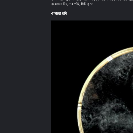
ব্যবহারঃ বিছানার গদি, সিট কুশন
4আরো ছবি