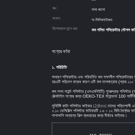
রঙ:
সাদা কালো
মডেল:
অ-সিলিকনাইজড
বিশেষভাবে তুলে ধরা:
কম গলিত পলিয়েস্টার স্টেপল ফ
পণ্যের বর্ণনা
১. পরিচিতি
সাধারণ পলিয়েস্টার এবং পরিবর্তিত কম গলনশীল পলিয়েস্টারের 
হয়এটি পরিবেশ বান্ধব কারণ এটি কম তাপমাত্রায় (প্রায় ১১০ ড
কম গলন পয়েন্ট পলিস্টার (এলএমপিইটি) পুনরুদ্ধার পলিস্
টেক্সটাইল পণ্যের জন্য OEKO-TEX স্ট্যান্ডার্ড 100 সার্টিফি
সুনির্দিষ্ট কাটা পলিস্টার ফাইবার (2dtex) তাদের শক্তিশাল
২.১০ ডেসিটেক্স পলিস্টার ফাইবারটি ১.৬ ∼ ১২ মিমি দৈর্ঘ্যের ফ
পাশাপাশি অন্যান্য শিল্প ব্যবহারের জন্য দীর্ঘতর ফাইবার।