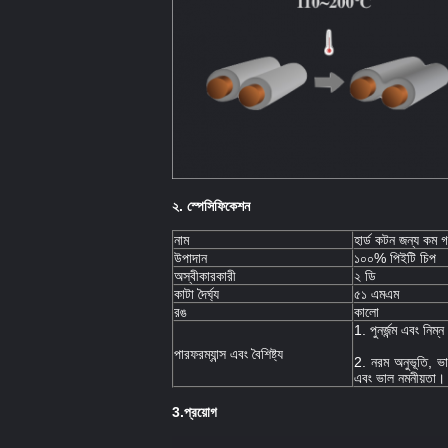
২. স্পেসিফিকেশন
নাম
হার্ড কটন জন্য কম 
উপাদান
১০০% পিইটি চিপ
অস্বীকারকারী
২ ডি
কাটা দৈর্ঘ্য
৫১ এমএম
রঙ
কালো
1. পুনর্জন্ম এবং নিম
পারফরম্যান্স এবং বৈশিষ্ট্য
2. নরম অনুভূতি, ভ
এবং ভাল নমনীয়তা।
3.
প্রয়োগ