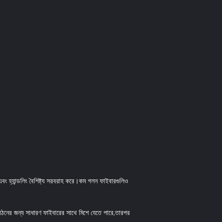
 এবং হ্যান্ডলিং বৈশিষ্ট্য সরবরাহ করে।কম গলন ফাইবারগুলিও
ন গঠনের জন্য সাধারণ ফাইবারের সাথে মিশে যেতে পারে,তারপর