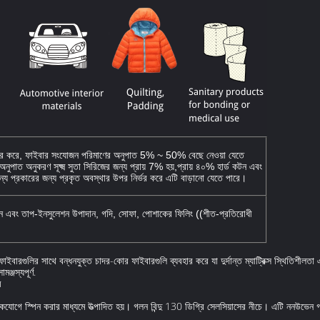
নির্ভর করে, ফাইবার সংযোজন পরিমাণের অনুপাত 5% ~ 50% বেছে নেওয়া যেতে
ুপাত অনুকরণ সূক্ষ্ম সুতা সিরিজের জন্য প্রায় 7% হয়,প্রায় ৪০% হার্ড কটন এবং
ন্য প্রকারের জন্য প্রকৃত অবস্থার উপর নির্ভর করে এটি বাড়ানো যেতে পারে।
ন এবং তাপ-ইনসুলেশন উপাদান, গদি, সোফা, পোশাকের ফিলিং ((শীত-প্রতিরোধী
াইবারগুলির সাথে বন্ধনযুক্ত চাদর-কোর ফাইবারগুলি ব্যবহার করে যা দুর্দান্ত ম্যাট্রিক্স স্থিতিশীলতা
্জস্যপূর্ণ.
ি
ে একযোগে স্পিন করার মাধ্যমে উত্পাদিত হয়। গলন বিন্দু 130 ডিগ্রি সেলসিয়াসের নীচে। এটি ননউভে
.