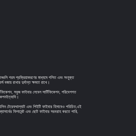
ানগুলি গরম প্রক্রিয়াকরণের মাধ্যমে গলিত এবং সংযুক্ত 
 বজায় রাখার দুর্দান্ত ক্ষমতা রাখে।
িফিকেশন, সবুজ ফাইবার লেবেল সার্টিফিকেশন, পরিবেশগত
ফিকেশনইত্যাদি।
লিথিলিন টেরেফথাল্যাট এবং পিইটি ফাইবার হিসাবেও পরিচিত,এই
 ব্যাসার্ধের ফিলামেন্ট এবং ছোট ফাইবার সরবরাহ করতে পারি,