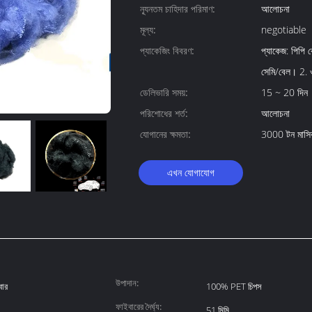
ন্যূনতম চাহিদার পরিমাণ:
আলোচনা
মূল্য:
negotiable
প্যাকেজিং বিবরণ:
প্যাকেজ: পিপি
সেমি/বেল। 2. 
ডেলিভারি সময়:
15 ~ 20 দিন
পরিশোধের শর্ত:
আলোচনা
যোগানের ক্ষমতা:
3000 টন মাসি
এখন যোগাযোগ
উপাদান:
বার
100% PET চিপস
ফাইবারের দৈর্ঘ্য:
51 মিমি