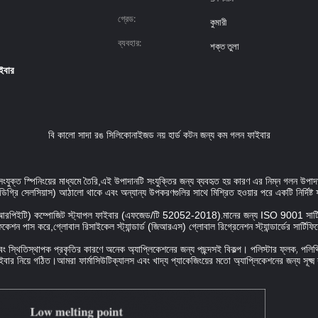
গ্রেড:
কুমারী
ব্যবহার:
শক্ত তুলা
াইবার
বি কালো সাদা রঙ সিলিকোনাইজড নয় হার্ড কটন জন্য কম গলন ফাইবার
সংযুক্ত স্পিনিংয়ের মাধ্যমে তৈরি,এই উপাদানটি সংযুক্তির জন্য ব্যবহৃত হয় কারণ এর নিম্ন গলন উপাদ
িগ্রি সেলসিয়াস) আঠালো থাকে এবং অন্যান্য উপকরণগুলির সাথে মিশ্রিত হওয়ার পরে একটি নির্দিষ্ট ফর্ম
.
টার (আরপিইটি) কম্পোজিট স্ট্যাপল ফাইবার (এফজেড/টি 52052-2018)
মানের জন্য ISO 9001 সার্ট
কেশন পাস করে,গ্লোবাল রিসাইকেল স্ট্যান্ডার্ড (জিআরএস) গ্লোবাল রিগ্রেনেশন স্ট্যান্ডার্ডের সার্টি
ী এবং স্থিতিস্থাপক প্রকৃতির কারণে অনেক অ্যাপ্লিকেশনের জন্য পছন্দসই বিকল্প। পলিস্টার ফ্লক, প
াইবার নিয়ে গঠিত।আমরা ফার্মাসিউটিক্যালস এবং খাদ্য প্যাকেজিংয়ের মতো অ্যাপ্লিকেশনের জন্য সূক্ষ্ম