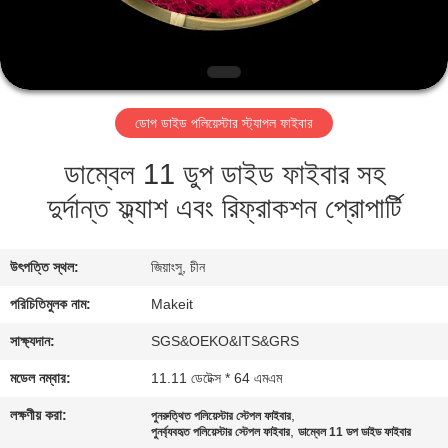
নিয়ন্ত্রণ
যোগাযোগ
করুন
ডোপ ডাইড পলিয়েস্টার স্ট্যাপল ফাইবার
ডাম্বেল 11 ডুপ ডাইড ফাইবার সহ
খবর
দুর্দান্ত ফ্ল্যাশ এবং রিফ্রাকশন প্রোপার্টি
কেস
উৎপত্তি স্থল:
জিয়াংসু, চীন
উদ্ধৃতির
পরিচিতিমুলক নাম:
Makeit
জন্য
সাক্ষ্যদান:
SGS&OEKO&ITS&GRS
আবেদন
মডেল নম্বার:
11.11 ডেটেক্স * 64 এমএম
লক্ষণীয় করা:
,
পুনরুত্থিত পলিয়েস্টার স্টেপল ফাইবার
সাইট
,
পুনর্ব্যবহৃত পলিয়েস্টার স্টেপল ফাইবার
ডাম্বেল 11 ডপ ডাইড ফাইবার